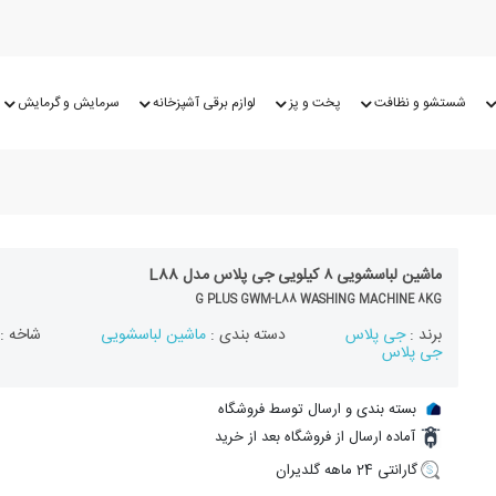
شستشو و نظافت
پخت و پز
لوازم برقی آشپزخانه
سرمایش و گرمایش
ماشین لباسشویی ۸ کیلویی جی پلاس مدل L88
G PLUS GWM-L88 WASHING MACHINE 8KG
برند :
جی پلاس
دسته بندی :
ماشین لباسشویی
شاخه :
جی پلاس
بسته بندی و ارسال توسط فروشگاه
آماده ارسال از فروشگاه بعد از خرید
گارانتی 24 ماهه گلدیران