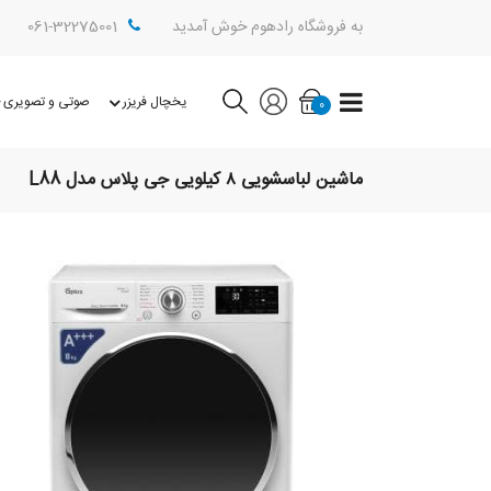
به فروشگاه رادهوم خوش آمدید
061-32275001
یخچال فریزر
صوتی و تصویری
0
ماشین لباسشویی ۸ کیلویی جی پلاس مدل L88