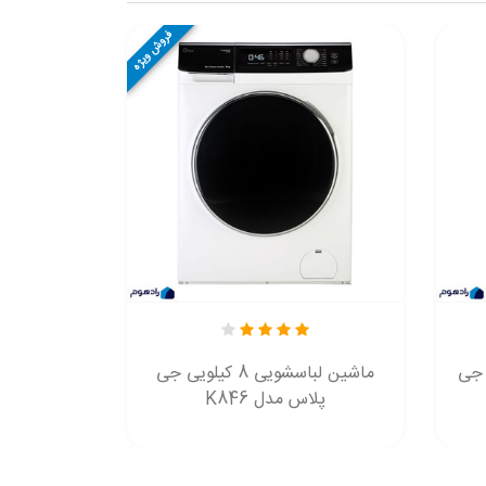
فروش ویژه
کیلویی جی
ماشین لباسشویی 8 کیلویی جی
پلاس مدل K846
پلاس