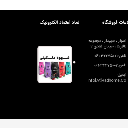
اعات فروشگاه
نماد اعتماد الکترونیک
اهواز ، سپیدار ، مجموعه
تالارها ، خیابان شادی 2
تلفن:32275001-061
تلفن:32275002-061
ایمیل:
Info[at]radhome.co