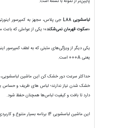
پایین‌تر از نمونه با تسمه است.
لباسشویی L88
جی پلاس، مجهز به کمپرسور اینورتر 
«
سکوت قهرمان نمی‌شکند
»؛ یکی از عواملی که باعث م
یکی دیگر از ویژگی‌های مثبتی که به لطف کمپرسور ا
یعنی A+++ است.
حداکثر سرعت دور خشک کن این ماشین لباسشویی،
خشک شدن نیاز ندارند؛ لباس های ظریف و حساس به د
دارد تا بافت و کیفیت لباس‌ها همچنان حفظ شود.
این ماشین لباسشویی 14 برنامه بسیار متنوع و کاربردی است و به خوبی می‌تواند جوابگوی هر نوع لباس و پارچه‌ای باشد.