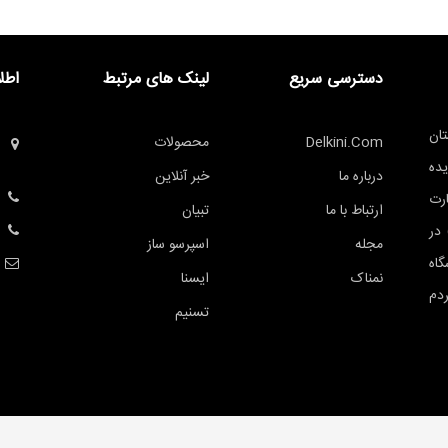
دسترسی سریع
لینک های مرتبط
اطل
ان
Delkini.com
محصولات
یده
درباره ما
خبر آنلاین
ه تجارت
ارتباط با ما
تبیان
 راد در عرصه پخش عمده لوازم خانگی (B2B) در
مجله
اسپرسو ساز
اه
نمناک
ایسنا
ردم
تسنیم