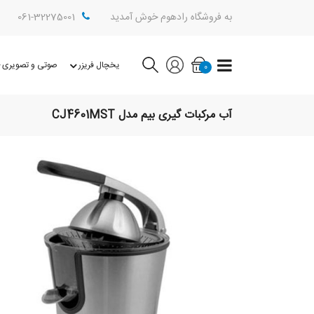
به فروشگاه رادهوم خوش آمدید
061-32275001
یخچال فریزر
صوتی و تصویری
0
آب مرکبات گیری بیم مدل CJ4601MST