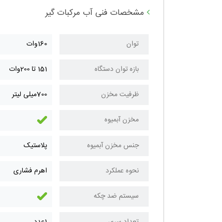
مشخصات فنی آب مرکبات گیر
توان
160وات
بازه توان دستگاه
151 تا 200وات
ظرفیت مخزن
700میلی لیتر
مخزن آبمیوه
جنس مخزن آبمیوه
پلاستیک
نحوه عملکرد
اهرم فشاری
سیستم ضد چکه
تعداد سری
1عدد