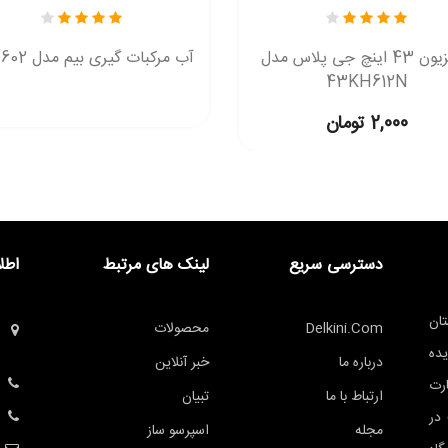
تلویزیون 43 اینچ جی پلاس مدل
آب مرکبات گیری بیم مدل CJ4602
43KH612N
2,000 تومان
دسترسی سریع
لینک های مرتبط
اطل
ان
Delkini.com
محصولات
یده
درباره ما
خبر آنلاین
ه تجارت
ارتباط با ما
تبیان
 راد در عرصه پخش عمده لوازم خانگی (B2B) در
مجله
اسپرسو ساز