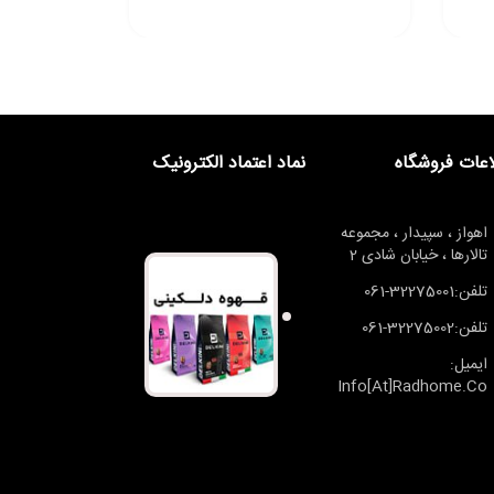
اعات فروشگاه
نماد اعتماد الکترونیک
اهواز ، سپیدار ، مجموعه
تالارها ، خیابان شادی 2
تلفن:32275001-061
تلفن:32275002-061
ایمیل:
Info[at]radhome.co