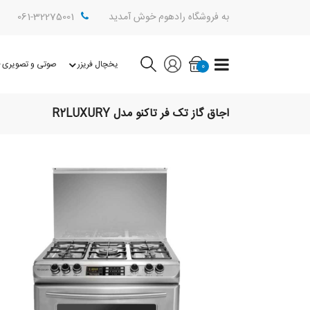
به فروشگاه رادهوم خوش آمدید
061-32275001
یخچال فریزر
صوتی و تصویری
0
اجاق گاز تک فر تاکنو مدل R2LUXURY