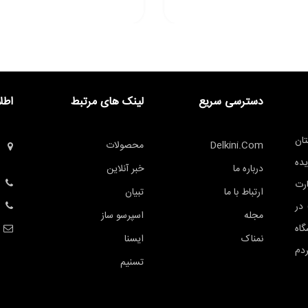
دسترسی سریع
لینک های مرتبط
اطل
ان
Delkini.com
محصولات
یده
درباره ما
خبر آنلاین
ه تجارت
ارتباط با ما
تبیان
 راد در عرصه پخش عمده لوازم خانگی (B2B) در
مجله
اسپرسو ساز
اه
نمناک
ایسنا
ردم
تسنیم