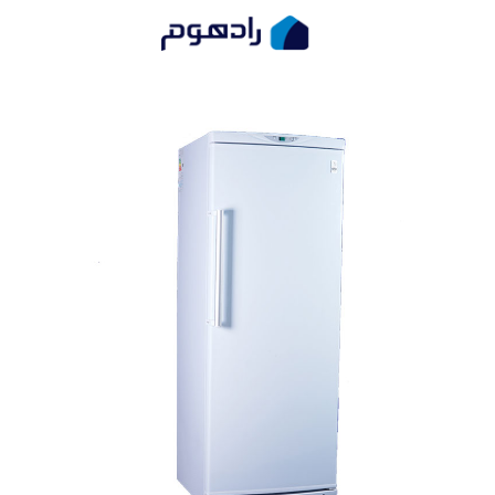
یخچال فریزر پارس مدل چهار ستاره 1700
صفحه اصلی
یخچال فریزر
یخچال فریزر پار ...