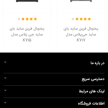
یخچال فریزر ساید بای
یخچال فریزر ساید بای
ساید جی‌پلاس مدل
ساید جی پلاس مدل
K715
K717
در باره ما
دسترسی سریع
لینک های مرتبط
اطلاعات فروشگاه