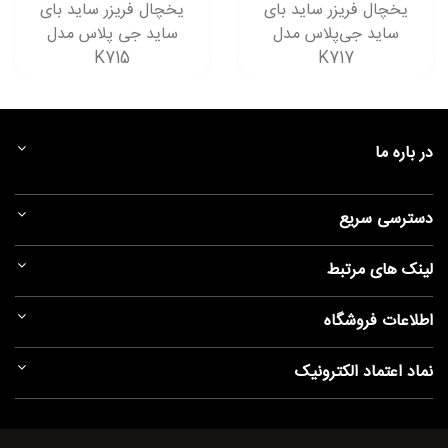
یخچال فریزر ساید بای
یخچال فریزر ساید بای
ساید جی‌پلاس مدل
ساید جی پلاس مدل
K715
K717
در باره ما
دسترسی سریع
لینک های مرتبط
اطلاعات فروشگاه
نماد اعتماد الکترونیک