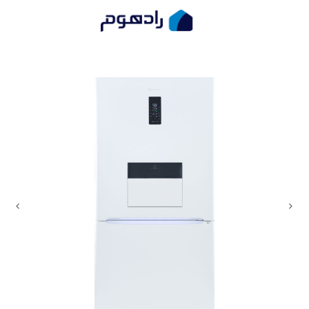
یخچال فریزر هیمالیا مدل امگا هومباردار
صفحه اصلی
یخچال فریزر
یخچال فریزر هی ...