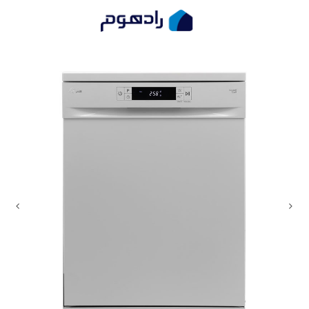
ماشین ظرفشویی جی پلاس مدل GDW-K462
صفحه اصلی
ماشین ظرفشویی
ماشین ظرفشویی ج ...