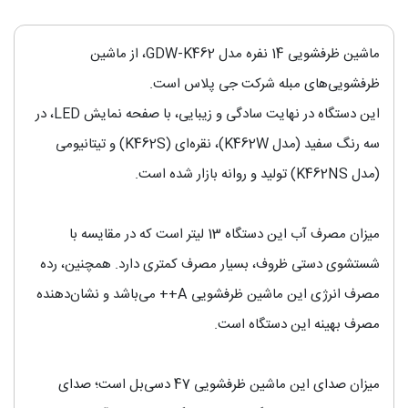
ماشین ظرفشویی 14 نفره مدل GDW-K462، از ماشین
ظرفشویی‌های مبله شرکت جی پلاس است.
این دستگاه در نهایت سادگی و زیبایی، با صفحه نمایش LED، در
سه رنگ سفید (مدل K462W)، نقره‌ای (K462S) و تیتانیومی
(مدل K462NS) تولید و روانه بازار شده است.
میزان مصرف آب این دستگاه 13 لیتر است که در مقایسه با
شستشوی دستی ظروف، بسیار مصرف کمتری دارد. همچنین، رده
مصرف انرژی این ماشین ظرفشویی A++ می‌باشد و نشان‌دهنده
مصرف بهینه این دستگاه است.
میزان صدای این ماشین ظرفشویی 47 دسی‌بل است؛ صدای