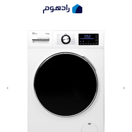
ماشین لباسشویی 9 کیلویی جی پلاس مدل K945
صفحه اصلی
ماشین لباسشویی
ماشین لباسشویی ...