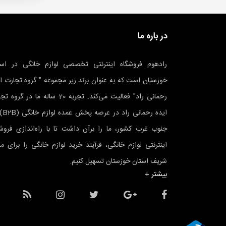
قطعات خارجی استفاده می‌شود.
لازم به ذکر است که شرکت پا
در باره ما
را افزایش دهد.
انواع محصولات پارس
رادهوم فروشگاه اینترنتی تخصصی لوازم خانگی در است
خوزستان است که به عنوان برند زیر مجموعه " گروه تجارت ا
برای سال‌های زیادی یخچال و فریزر تنها محصول کارخانه پارس بود. ا
رحمانی راد" فعالیت می‌کند. تجربه 20 ساله ما در گرو
می‌شناسند.
ایده رحمانی
انواع یخچال فریزر پارس
جنوب غرب کشور، ما را برآن داشت تا با راه‌اندازی فروشگ
به طور کلی یخچال فریزر بالا پایین یا یخچال فریزر کمبی و یخچال فریزر دو
اینترنتی لوازم خانگی، فرآیند خرید لوازم خانگی را برای م
است.
شریف استان خوزستان تسهیل کنیم.
هنگام
خرید یخچال فریزر
باید نکات زیادی را در نظر گرفت؛ یخچال فریزر یک
بیشتر +
سیستم عیب‌یابی هوشمند، سیستم هوای چندگانه، فیلتر بهداشتی و مصرف ان
خرید لوازم خانگی پارس در خوزستان