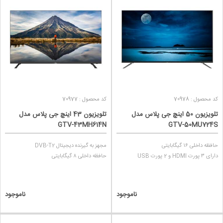
کد محصول : 70978
کد محصول : 70977
تلویزیون 50 اینچ جی پلاس مدل
تلویزیون 43 اینچ جی پلاس مدل
GTV-43MH614N
GTV-50MU724S
حافظه داخلی ۱۶ گیگابایتی
مجهز به گیرنده دیجیتال DVB-T2
دارای ۳ پورت HDMI و 2 پورت USB
حافظه داخلی ۸ گیگابایتی
ناموجود
ناموجود
انواع تلویزیون جی پلاس