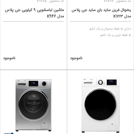
کد محصول : 70788
کد محصول : 70785
یخچال فریزر ساید بای ساید جی پلاس
ماشین لباسشویی 9 کیلویی جی پلاس
مدل K723
مدل K946
دارای 5 طبقه یخچال و یک کشو
5 طبقه فریزر و یک کشو
ناموجود
ناموجود