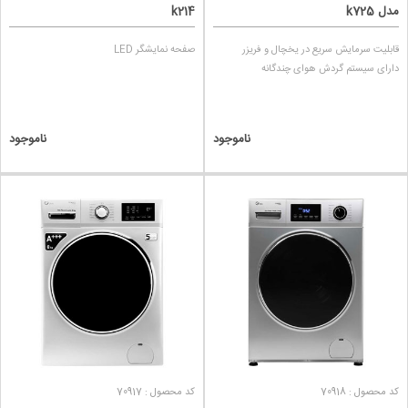
مدل k725
k214
قابلیت سرمایش سریع در یخچال و فریزر
صفحه نمایشگر LED
دارای سیستم گردش هوای چندگانه
ناموجود
ناموجود
کد محصول : 70918
کد محصول : 70917