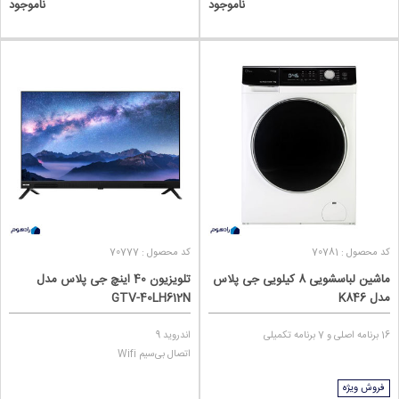
ناموجود
ناموجود
پلاس نیز به خوبی طرفداران خود را پیدا کرده‌اند و بسیار محبوب واقع شدند.
از جمله موارد برجسته ماشین لباسشویی‌های جی پلاس طراحی شیک، پنل
لمسی، موتور اینورتر، حداکثر سرعت دور خشک کن مناسب، مصرف انرژی
پایین و تعداد برنامه‌های شستشوی متنوع می‌باشد.
انواع ماشین ظرفشویی جی پلاس
جی پلاس علاوه بر کیفیت، توجه ویژه‌ای به نیازها و انتظارات خانواده‌ها دارد و
این رمز موفقیت جی پلاس است. ماشین ظرفشویی‌های جی پلاس یکی از
محبوب‌ترین و پرفروش‌ترین کالاهای جی پلاس هستند.
کد محصول : 70781
کد محصول : 70777
برنامه شستشوهای متنوع، طراحی مدرن، تقسیم‌بندی مناسب طبقات و مصرف
ماشین لباسشویی 8 کیلویی جی پلاس
تلویزیون 40 اینچ جی پلاس مدل
انرژی پایین دستگاه، از جمله مواردی هستند که ماشین ظرفشویی جی پلاس را
مدل K846
GTV-40LH612N
به یک انتخاب مناسب تبدیل می‌کنند.
16 برنامه اصلی و 7 برنامه تکمیلی
اندروید 9
اتصال بی‌سیم Wifi
فروش ویژه