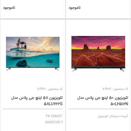
ناموجود
ناموجود
کد محصول : 70928
کد محصول : 70931
تلویزیون 50 اینچ جی پلاس مدل
تلویزیون 58 اینچ جی پلاس مدل
58LU722S
50LH512N
گیرنده دیجیتال تلویزیون
4K SMART
ANDROID 9