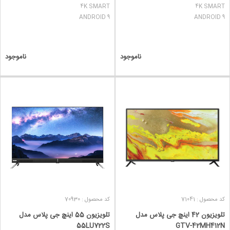
4K SMART
4K SMART
ANDROID 9
ANDROID 9
ناموجود
ناموجود
کد محصول : 71041
کد محصول : 70930
تلویزیون 42 اینچ جی پلاس مدل
تلویزیون 55 اینچ جی پلاس مدل
55LU722S
GTV-42MH412N