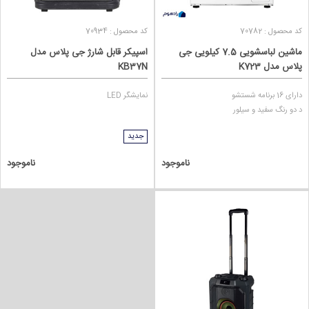
کد محصول : 70782
کد محصول : 70934
ماشین لباسشویی 7.5 کیلویی جی
اسپیکر قابل شارژ جی‌ پلاس مدل
پلاس مدل K723
KB37N
دارای 16 برنامه شستشو
نمایشگر LED
د دو رنگ سفید و سیلور
جدید
ناموجود
ناموجود