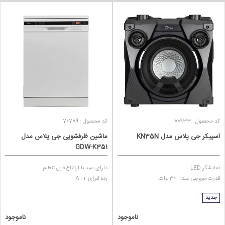
کد محصول : 70933
کد محصول : 70789
اسپیکر جی پلاس مدل KN35N
ماشین ظرفشویی جی پلاس مدل
GDW-K351
نمایشگر LED
دارای سبد با ارتفاع قابل تنظیم
قدرت خروجی صدا : 30 وات
رده انرژی ++A
جدید
ناموجود
ناموجود