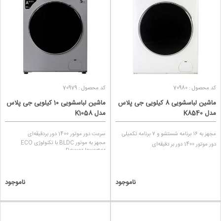
بخشیده است.
کد محصول : 70980
کد محصول : 70979
ماشین لباسشویی 8 کیلویی جی پلاس
ماشین لباسشویی 1۰ کیلویی جی پلاس
مدل K8540
مدل K1058
مجهز به ۱۶ برنامه شستشو و ۷ برنامه تکمیلی
سرعت دور موتور 1400 دور بردقیقه‌ای
مجهز به موتور BLDC با تکنولوژی ECO
دور موتور 1400 دور بر دقیقه‌ای
Power Inverter
ناموجود
ناموجود