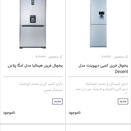
فیلتر تصفیه آب برای همه واضح و روشن است اما کمپرسور ویژه آب و هوای
گرمسیری فقط برای افرادی که در استان‌های گرم و جنوبی کشور زندگی
می‌کنند، مهم است. بهتر است افرادی که قصد خرید یخچال فریزر در خوزستان
یا سایر استان‌های گرمسیری را دارند، به این نکته مهم توجه کنند.
کد محصول : 70878
کد محصول : 70833
یخچال فریزر کمبی دیپوینت مدل
یخچال فریزر هیمالیا مدل امگا پلاس
Decent
دارای آبسردکن و یخساز اتوماتیک
دارای آبسرد کن و یخساز اتوماتیک
درای آنتی باکتریال و لاستیک دور درب ضد
نمایشگر لمسی
باکتری
جدید
جدید
ناموجود
ناموجود
کدام برندهای ایرانی یخچال کمبی دارند؟
از آنجا که یخچال فریزرهای کمبی بسیار پرطرفدار و پرفروش هستند، تقریبا همه