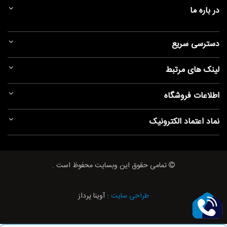
توان موتور بیشتر باشد، بازدهی و سرعت چرخ مواد نیز بیشتر است. قدرت
در باره ما
چرخ گوشت های خانگی از ۸۰۰ وات شروع شده و بسته به اندازه، ظرفیت،
کارایی و امکانات دستگاه، به ۲۵۰۰ وات نیز می‌رسد.
دسترسی سریع
در صورتی که از چرخ گوشت تنها برای چرخ کردن حجم متوسطی از گوشت
لینک های مرتبط
استفاده می‌کنید،خرید یک چرخ گوشت با حداکثر توان ۲۰۰۰ وات کافی
می‌باشد اما اگر انتظار بیشتری دارید، دستگاهی قدرتمندتر خریداری کنید.
اطلاعات فروشگاه
جنس بدنه
نماد اعتماد الکترونیک
جنس بدنه لوازم آشپزخانه، دوام و طول عمر آن را نشان می‌دهد. جنس بدنه
چرخ گوشت، ممکن است از فلز، پلاستیک با کیفیت و یا ترکیبی از آن دو باشد.
تمامی حقوق این وبسایت محفوظ است .
در اکثر مدل‌‌های بازار، جنس بدنه چرخ گوشت ترکیبی از استیل و پلاستیک
سخت ABS می‌باشد. برخی از آن‌ها نیز دارای بدنه‌ای از جنس آلومینیوم
طراحی سایت
: آوینا پرداز
هستند.