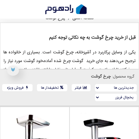
خرید چرخ گوشت، از بررسی تا انتخاب
صفحه اصلی
چرخ گوشت
قبل از خرید چرخ گوشت به چه نکاتی توجه کنیم
یکی از وسایل پرکاربرد در آشپزخانه‌، چرخ گوشت است. بسیاری از خانواده ها
ترجیح می‌دهند به جای خرید گوشت‌ چرخ شده آماده،خود گوشت مورد نیاز را
چرخ کنند تا از سلامت و کیفیت آن اطمینان خاطر داشته‌ باشند. علاوه بر این، از
گروه محصول:
چرخ گوشت
چرخ گوشت در تولید سوسیس و کالباس، خرد کردن سبزی و آبگیری میوه‌هایی
مانند انگور نیز استفاده می‌شود.
فیلتر
تخفیفدار ها
فروش ویژه
در این نوشتار به معرفی انواع چرخ گوشت و نکات مهم در هنگام خرید آن
می‌پردازیم.
انواع چرخ گوشت