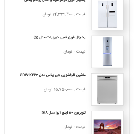
قیمت : 24,331,400 تومان
یخچال فریزر کمبی دیپوینت مدل C5
قیمت : تومان
ماشین ظرفشویی جی پلاس مدل GDW-K462
قیمت : 15,750,000 تومان
تلویزیون 50 اینچ آیوا مدل D18
قیمت : تومان