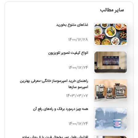
سایر مطالب
غذاهای متنوع بخورید
1400/12/28
انواع کیفیت تصویر تلویزیون
1400/12/24
راهنمای خرید اسپرسوساز خانگی-معرفی بهترین
اسپرسو سازها
1403/03/07
همه چیز درمورد برفک و راه‌های رفع آن
1400/12/24
افزایش طول عمر یخچال فریزر با ۸ روش ساده