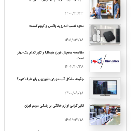
1400/12/24
نحوه نصب اندروید باکس و کروم کست
1401/03/18
مقایسه یخچال فریزر هیمالیا و کلور کدام یک بهتر
است
1402/10/28
چگونه مشکل آب خوردن تلویزیون رابر طرف کنیم؟
1400/09/18
تاثیر گرانی لوازم خانگی بر زندگی مردم ایران
1401/03/18